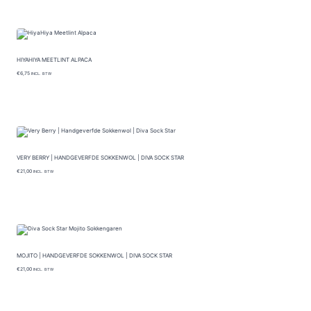
HIYAHIYA MEETLINT ALPACA
€
6,75
INCL. BTW
VERY BERRY | HANDGEVERFDE SOKKENWOL | DIVA SOCK STAR
€
21,00
INCL. BTW
MOJITO | HANDGEVERFDE SOKKENWOL | DIVA SOCK STAR
€
21,00
INCL. BTW