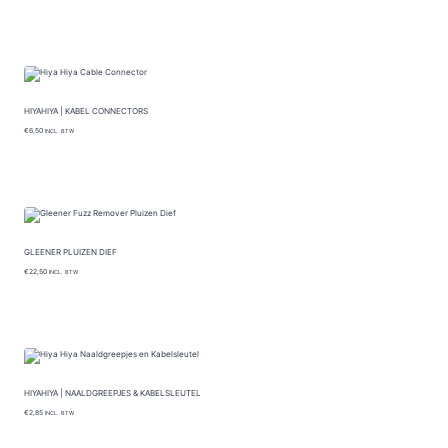
O
P
HIYAHIYA | KABEL CONNECTORS
€
6,50
INCL. BTW
GLEENER PLUIZEN DIEF
€
22,50
INCL. BTW
HIYAHIYA | NAALDGREEPJES & KABELSLEUTEL
€
2,85
INCL. BTW