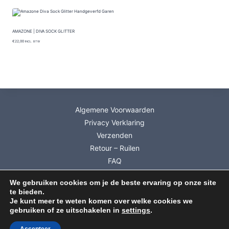
AMAZONE | DIVA SOCK GLITTER
€
22,00
INCL. BTW
Algemene Voorwaarden
Privacy Verklaring
Verzenden
Retour – Ruilen
FAQ
Mijn account
We gebruiken cookies om je de beste ervaring op onze site
Info Cadeaubonnen
te bieden.
Inschrijven Nieuwsbrief
Je kunt meer te weten komen over welke cookies we
gebruiken of ze uitschakelen in
settings
.
© 2026 Dutch Wool Diva