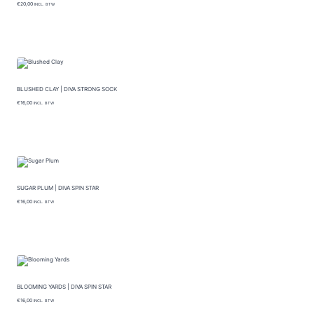
€
20,00
INCL. BTW
BLUSHED CLAY | DIVA STRONG SOCK
€
16,00
INCL. BTW
SUGAR PLUM | DIVA SPIN STAR
€
16,00
INCL. BTW
BLOOMING YARDS | DIVA SPIN STAR
€
16,00
INCL. BTW