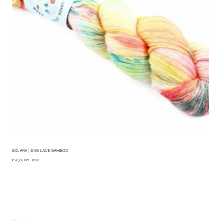
O
T
€
4
4
,
9
5
SOLARA | DIVA LACE BAMBOO
€
20,00
INCL. BTW