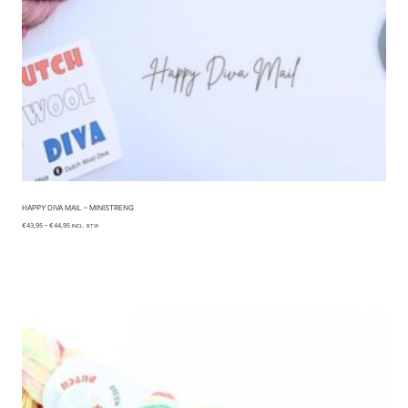
HAPPY DIVA MAIL – MINISTRENG
P
€
43,95
–
€
44,95
INCL. BTW
R
I
J
S
K
L
A
S
S
E
:
€
4
3
,
9
5
T